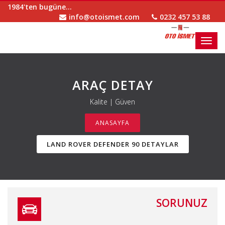
1984'ten bugüne...
info@otoismet.com
0232 457 53 88
Toggl
navig
ARAÇ DETAY
Kalite | Güven
ANASAYFA
LAND ROVER DEFENDER 90 DETAYLAR
SORUNUZ