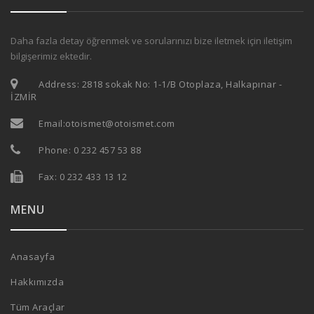
Daha fazla detay öğrenmek ve sorularınızı bize iletmek için iletişim
bilgişerimiz ektedir.
Address: 2818 sokak No: 1-1/B Otoplaza, Halkapınar -
İZMİR
Email:
otoismet@otoismet.com
Phone:
0 232 457 53 88
Fax: 0 232 433 13 12
MENU
Anasayfa
Hakkımızda
Tüm Araçlar